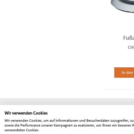
Fuß
CH
In de
Geschäftsbedingungen
Impressum
© mectron Schweiz
Wir verwenden Cookies
* Alle angegebenen Preise sind Netto-Preise und verstehen sich zzgl.
Wir verwenden Cookies, um auf Informationen und Besucherdaten zuzugreifen, zu a
Angebot richtet sich ausschließlich an Zahnärzte, Oralchirurgen, MK
sowie die Performance unserer Kampagnen zu evaluieren, um Ihnen ein besseres Web
verwendeten Cookies.
Änderungen des Ausstattungsumfangs sowie Irrtum vor.