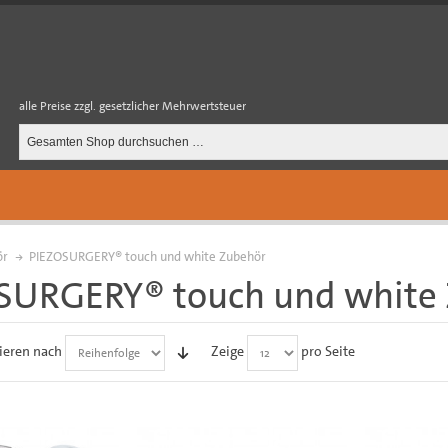
alle Preise zzgl. gesetzlicher Mehrwertsteuer
ör
PIEZOSURGERY® touch und white Zubehör
SURGERY® touch und white
ieren nach
Zeige
pro Seite