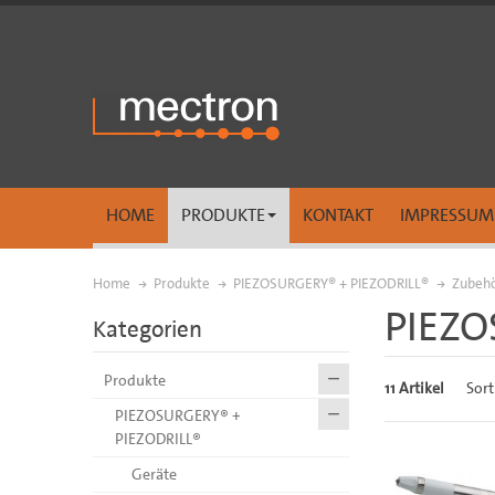
HOME
PRODUKTE
KONTAKT
IMPRESSUM
Home
Produkte
PIEZOSURGERY® + PIEZODRILL®
Zubeh
PIEZO
Kategorien
Produkte
11 Artikel
Sort
PIEZOSURGERY® +
PIEZODRILL®
Geräte