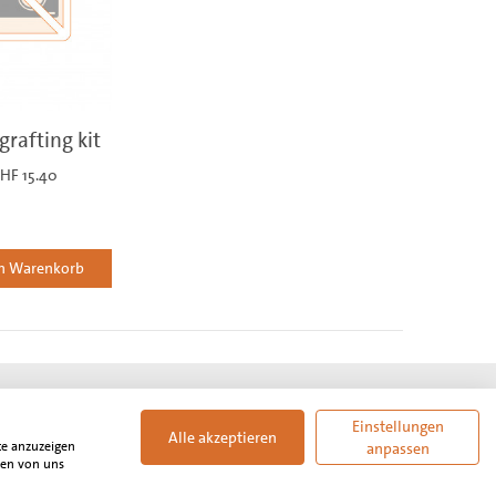
grafting kit
HF 15.40
en Warenkorb
Einstellungen
Alle akzeptieren
rd bei Abschluss der Bestellung gesondert ausgewiesen. Unser
te anzuzeigen
anpassen
. Wir behalten uns Preisänderungen, technische Änderungen,
den von uns