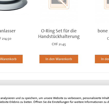
anlasser
O-Ring Set für die
bone 
Handstückhalterung
F 214.50
C
CHF 21.45
n Warenkorb
In den Warenkorb
In d
Datenschutz
DSGVO
 der gesetzlich gültigen Mehrwertsteuer. Der Gesamtbetrag inklusive Mehrwertsteuer wi
nalysieren und zu speichern, um unsere Website zu verbessern, personalisierte Inhal
G-Chirurgen, sonstige Freiberufler, Unternehmen und Gewerbetreibende in der Schweiz
site-Erlebnis zu bieten. Öffnen Sie die Einstellungen für weitere Informationen zu 