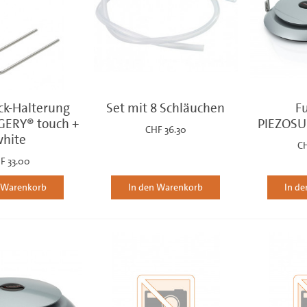
k-Halterung
Set mit 8 Schläuchen
F
ERY® touch +
PIEZOSU
CHF 36.30
hite
C
F 33.00
n Warenkorb
In den Warenkorb
In d