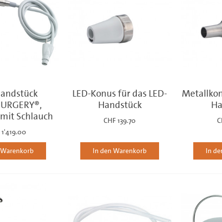
andstück
LED-Konus für das LED-
Metallkon
SURGERY®,
Handstück
Ha
 mit Schlauch
CHF 139.70
C
 1'419.00
n Warenkorb
In den Warenkorb
In d