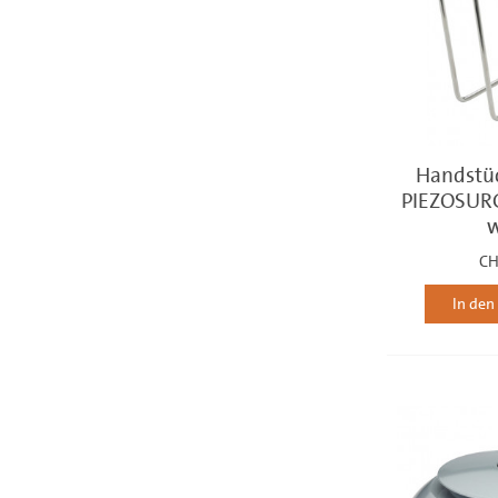
Handstüc
PIEZOSURG
w
CH
In de