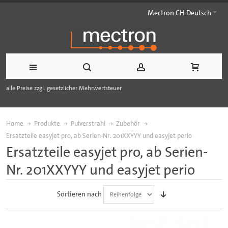
Mectron CH Deutsch
alle Preise zzgl. gesetzlicher Mehrwertsteuer
Home
Produkte
Pulverstrahl
Zubehör
Ersatzteile easyjet pro, ab Serien-Nr. 201XXYYY und easyjet perio
Ersatzteile easyjet pro, ab Serien-
Nr. 201XXYYY und easyjet perio
Sortieren nach