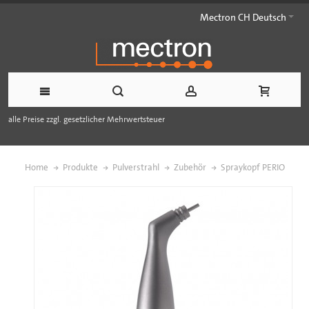
Mectron CH Deutsch
alle Preise zzgl. gesetzlicher Mehrwertsteuer
Home
Produkte
Pulverstrahl
Zubehör
Spraykopf PERIO