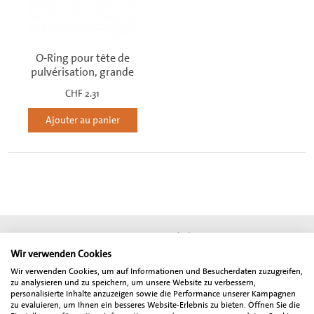
O-Ring pour tête de
pulvérisation, grande
CHF 2.31
Ajouter au panier
Conditions générales
Impressum
© mectron Schweiz
Protection de données
RGDP
Wir verwenden Cookies
Wir verwenden Cookies, um auf Informationen und Besucherdaten zuzugreifen,
* Tous les prix indiqués sont des prix nets et n'incluent pas la taxe à la valeur
zu analysieren und zu speichern, um unsere Website zu verbessern,
ajoutée légale. Le montant total, TVA comprise, sera indiqué séparément à la
personalisierte Inhalte anzuzeigen sowie die Performance unserer Kampagnen
zu evaluieren, um Ihnen ein besseres Website-Erlebnis zu bieten. Öffnen Sie die
fin de la commande. Notre offre s'adresse exclusivement aux dentistes,