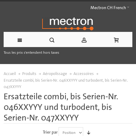
Mectron CH French
Tous les prix s'entendent hors taxes
Accueil
Produits
Aéropolissage
Accessoires
Ersatzteile combi, bis Serien-Nr. 046XXYYY und turbodent, bis Serien-Nr.
047XXYYY
Ersatzteile combi, bis Serien-Nr.
046XXYYY und turbodent, bis
Serien-Nr. 047XXYYY
Trier par