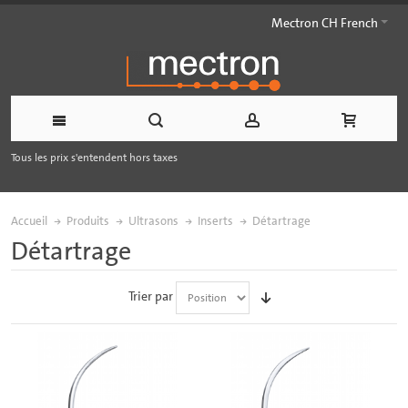
Mectron CH French
Tous les prix s'entendent hors taxes
Accueil
Produits
Ultrasons
Inserts
Détartrage
Détartrage
Trier par