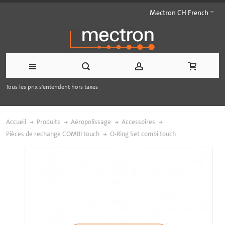
Mectron CH French
Tous les prix s'entendent hors taxes
Accueil
Produits
Aéropolissage
Accessoires
Pièces de rechange COMBI touch
O-Ring Set combi touch