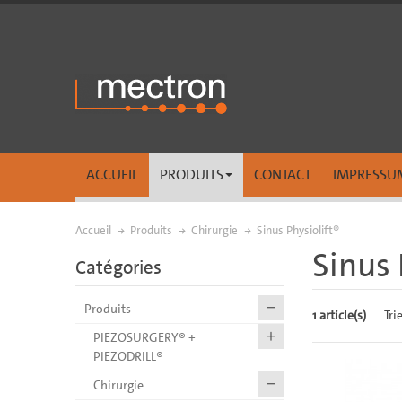
ACCUEIL
PRODUITS
CONTACT
IMPRESSU
Accueil
Produits
Chirurgie
Sinus Physiolift®
Sinus 
Catégories
Produits
1 article(s)
Tri
PIEZOSURGERY® +
PIEZODRILL®
Chirurgie