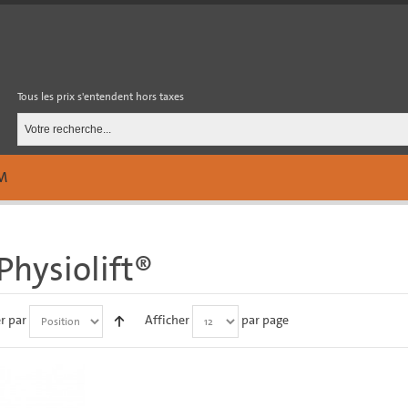
Tous les prix s'entendent hors taxes
M
Physiolift®
er par
Afficher
par page