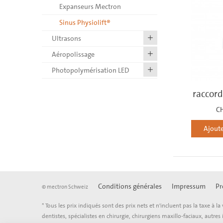
Expanseurs Mectron
Sinus Physiolift®
Ultrasons
Aéropolissage
Photopolymérisation LED
raccor
CH
Ajoute
Conditions générales
Impressum
Pr
© mectron Schweiz
* Tous les prix indiqués sont des prix nets et n'incluent pas la taxe à
dentistes, spécialistes en chirurgie, chirurgiens maxillo-faciaux, autr