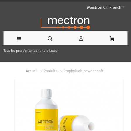
Mectron CH French
Tous les prix s'entendent hors taxes
Accueil
Produits
Prophylaxis powder softL